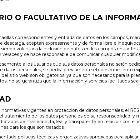
RIO O FACULTATIVO DE LA INFORM
casillas correspondientes y entrada de datos en los campos, marca
e descarga, aceptan expresamente y de forma libre e inequívoca
, siendo voluntaria la inclusión de datos en los campos restantes.
 veraces y se hace responsable de comunicar cualquier modific
amente a los usuarios que sus datos personales no serán cedid
de datos personales, se pedirá previamente el consentimiento ex
s del sitio web son obligatorios, ya que son necesarios para la pre
tos, no se garantiza que la información y servicios facilitados 
DAD
s normativas vigentes en protección de datos personales, el 
l tratamiento de los datos personales de su responsabilidad, y m
 tratados de manera lícita, leal y transparente en relación con el
fines para los que son tratados.
do políticas técnicas y organizativas apropiadas para aplicar 