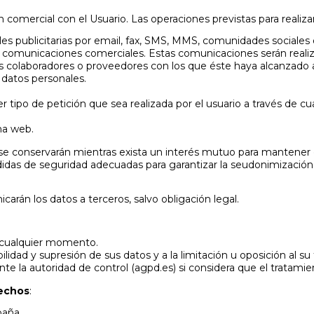
 comercial con el Usuario. Las operaciones previstas para realiza
publicitarias por email, fax, SMS, MMS, comunidades sociales o 
izar comunicaciones comerciales. Estas comunicaciones serán re
sus colaboradores o proveedores con los que éste haya alcanzado
 datos personales.
er tipo de petición que sea realizada por el usuario a través de 
ina web.
se conservarán mientras exista un interés mutuo para mantener e
didas de seguridad adecuadas para garantizar la seudonimización d
carán los datos a terceros, salvo obligación legal.
n cualquier momento.
ilidad y supresión de sus datos y a la limitación u oposición al su
e la autoridad de control (agpd.es) si considera que el tratamien
rechos
:
paña.